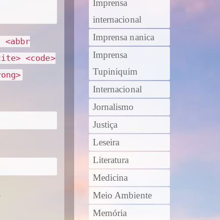
Imprensa
internacional
Imprensa nanica
> <abbr
Imprensa
cite> <code>
Tupiniquim
rong>
Internacional
Jornalismo
Justiça
Leseira
Literatura
Medicina
.
Meio Ambiente
Memória