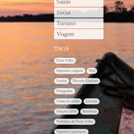
Saúde
Social
Turismo
Viagem
TAGS
Porto Velho
Imprensa caripuna
Mar
Leseira
Marcela Ximenes
Fotografias
Cenas da cidade
Leseiras
Eleições 2010
Rondônia
Prefeitura de Porto Velho
Imprensa tupiniquim