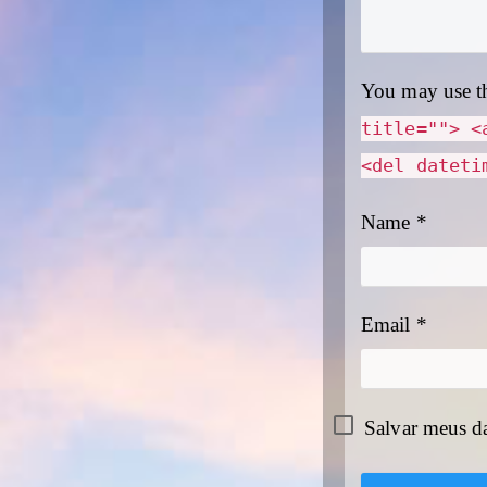
You may use t
title=""> <
<del dateti
Name
*
Email
*
Salvar meus d