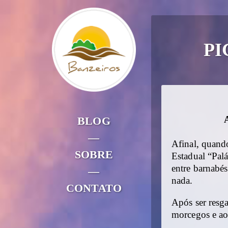
PI
BLOG
—
Afinal, quand
SOBRE
Estadual “Palá
entre barnabé
—
nada.
CONTATO
Após ser resg
morcegos e aos