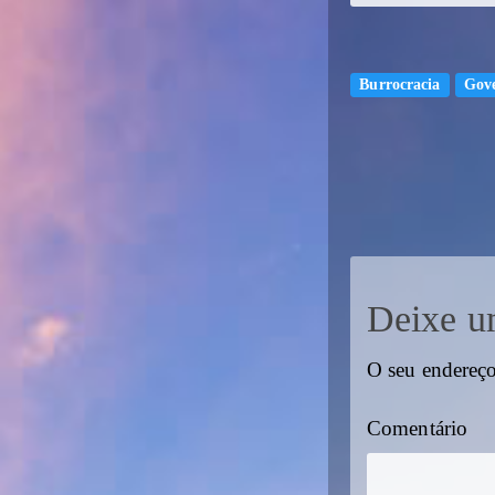
Burrocracia
Gov
Deixe u
O seu endereço
Comentário