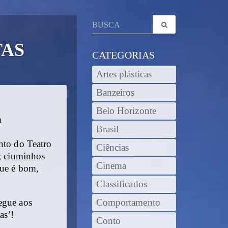
TAS
CATEGORIAS
Artes plásticas
Banzeiros
Belo Horizonte
a
Brasil
nto do Teatro
Ciências
a; ciuminhos
Cinema
que é bom,
Classificados
egue aos
Comportamento
as’!
Conto