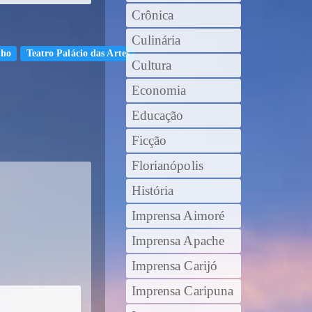
Crônica
Culinária
lho
Teatro Palácio das Artes
Cultura
Economia
Educação
Ficção
Florianópolis
História
Imprensa Aimoré
Imprensa Apache
Imprensa Carijó
Imprensa Caripuna