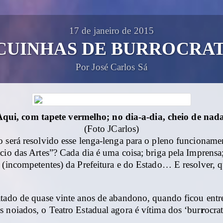
17 de janeiro de 2015
CUINHAS DE BURROCRA
Por José Carlos Sá
Aqui, com tapete vermelho; no dia-a-dia, cheio de nad
(Foto JCarlos)
o será resolvido esse lenga-lenga para o pleno funcioname
cio das Artes”? Cada dia é uma coisa; briga pela Imprens
s (incompetentes) da Prefeitura e do Estado… E resolver, 
atado de quase vinte anos de abandono, quando ficou entr
 noiados, o Teatro Estadual agora é vítima dos ‘bur
r
ocrat