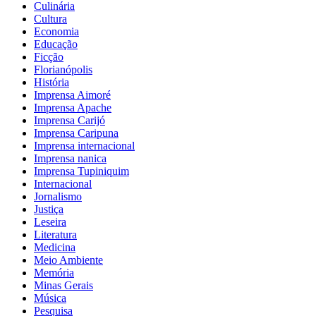
Culinária
Cultura
Economia
Educação
Ficção
Florianópolis
História
Imprensa Aimoré
Imprensa Apache
Imprensa Carijó
Imprensa Caripuna
Imprensa internacional
Imprensa nanica
Imprensa Tupiniquim
Internacional
Jornalismo
Justiça
Leseira
Literatura
Medicina
Meio Ambiente
Memória
Minas Gerais
Música
Pesquisa