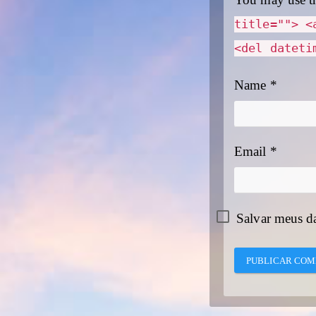
You may use t
title=""> <
<del dateti
Name
*
Email
*
Salvar meus d