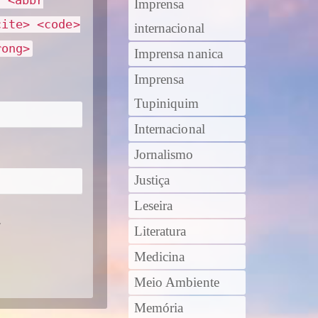
> <abbr
Imprensa
cite> <code>
internacional
rong>
Imprensa nanica
Imprensa
Tupiniquim
Internacional
Jornalismo
Justiça
Leseira
.
Literatura
Medicina
Meio Ambiente
Memória