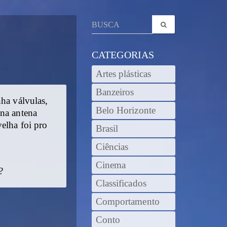
CATEGORIAS
Artes plásticas
Banzeiros
ha válvulas,
Belo Horizonte
 na antena
elha foi pro
Brasil
Ciências
Cinema
?
Classificados
Comportamento
Conto