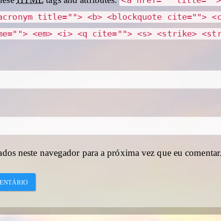
hese
HTML
tags and attributes:
<a href="" title=""
acronym title=""> <b> <blockquote cite=""> <
me=""> <em> <i> <q cite=""> <s> <strike> <st
ados neste navegador para a próxima vez que eu comentar