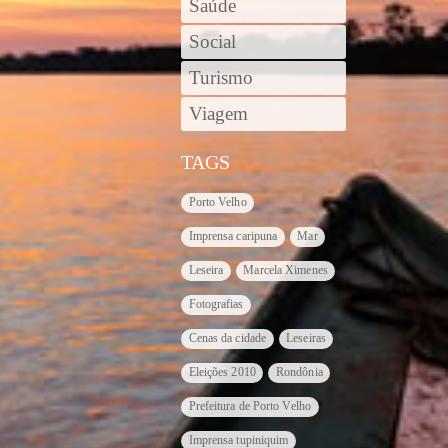
Saúde
Social
Turismo
Viagem
TAGS
Porto Velho
Imprensa caripuna
Mar
Leseira
Marcela Ximenes
Fotografias
Cenas da cidade
Leseiras
Eleições 2010
Rondônia
Prefeitura de Porto Velho
Imprensa tupiniquim