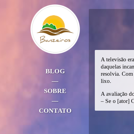
A televisão er
daquelas inca
BLOG
resolvia. Com
—
lixo.
SOBRE
A avaliação do
—
– Se o [ator]
CONTATO