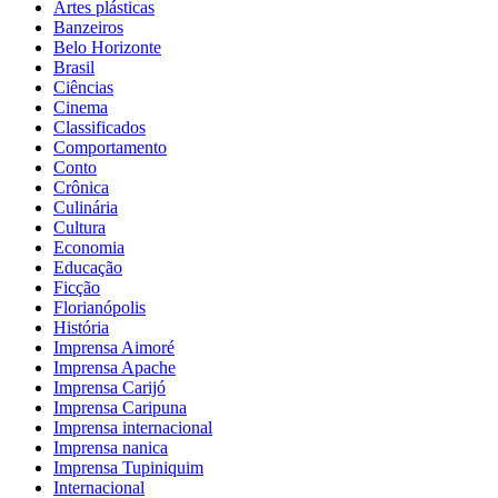
Artes plásticas
Banzeiros
Belo Horizonte
Brasil
Ciências
Cinema
Classificados
Comportamento
Conto
Crônica
Culinária
Cultura
Economia
Educação
Ficção
Florianópolis
História
Imprensa Aimoré
Imprensa Apache
Imprensa Carijó
Imprensa Caripuna
Imprensa internacional
Imprensa nanica
Imprensa Tupiniquim
Internacional