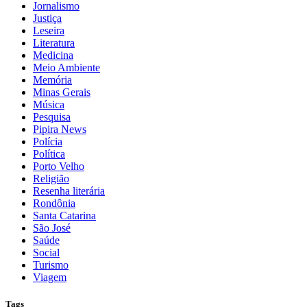
Jornalismo
Justiça
Leseira
Literatura
Medicina
Meio Ambiente
Memória
Minas Gerais
Música
Pesquisa
Pipira News
Polícia
Política
Porto Velho
Religião
Resenha literária
Rondônia
Santa Catarina
São José
Saúde
Social
Turismo
Viagem
Tags