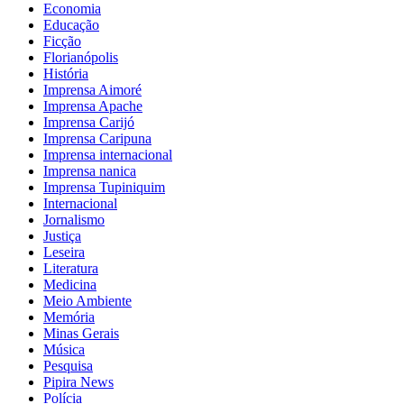
Economia
Educação
Ficção
Florianópolis
História
Imprensa Aimoré
Imprensa Apache
Imprensa Carijó
Imprensa Caripuna
Imprensa internacional
Imprensa nanica
Imprensa Tupiniquim
Internacional
Jornalismo
Justiça
Leseira
Literatura
Medicina
Meio Ambiente
Memória
Minas Gerais
Música
Pesquisa
Pipira News
Polícia