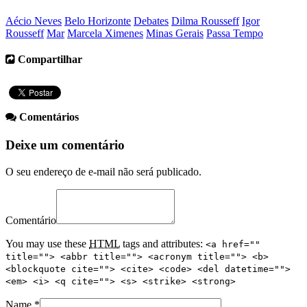
Aécio Neves
Belo Horizonte
Debates
Dilma Rousseff
Igor
Rousseff
Mar
Marcela Ximenes
Minas Gerais
Passa Tempo
Compartilhar
Comentários
Deixe um comentário
O seu endereço de e-mail não será publicado.
Comentário
You may use these
HTML
tags and attributes:
<a href=""
title=""> <abbr title=""> <acronym title=""> <b>
<blockquote cite=""> <cite> <code> <del datetime="">
<em> <i> <q cite=""> <s> <strike> <strong>
Name
*