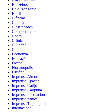
Artes plásticas
Banzeiros
Belo Horizonte
Brasil
Ciências
Cinema
Classificados
Comportamento
Conto
Crônica
Culinária
Cultura
Economia
Educação
Ficção
Florianópolis
História
Imprensa Aimoré
Imprensa Apache
Imprensa Carijó
Imprensa Caripuna
Imprensa internacional
Imprensa nanica
Imprensa Tupiniquim
Internacional