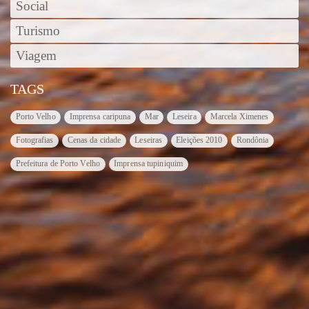
Social
Turismo
Viagem
TAGS
Porto Velho
Imprensa caripuna
Mar
Leseira
Marcela Ximenes
Fotografias
Cenas da cidade
Leseiras
Eleições 2010
Rondônia
Prefeitura de Porto Velho
Imprensa tupiniquim