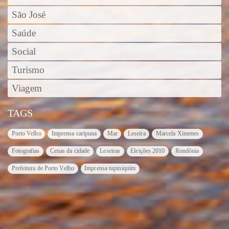
São José
Saúde
Social
Turismo
Viagem
TAGS
Porto Velho
Imprensa caripuna
Mar
Leseira
Marcela Ximenes
Fotografias
Cenas da cidade
Leseiras
Eleições 2010
Rondônia
Prefeitura de Porto Velho
Imprensa tupiniquim