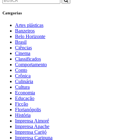
Categorias
Artes plásticas
Banzeiros
Belo Horizonte
Brasil
Ciências
Cinema
Classificados
Comportamento
Conto
Crônica
Culinária
Cultura
Economia
Educação
Ficção
Florianópolis
História
Imprensa Aimoré
Imprensa Apache
Imprensa Carijó
Imprensa Caripuna