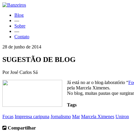
Blog
—
Sobre
—
Contato
28 de junho de 2014
SUGESTÃO DE BLOG
Por José Carlos Sá
Já está no ar o blog-laboratório “
Fo
pela Marcela Ximenes.
No blog, muitas pautas que surgira
Tags
Focas
Imprensa caripuna
Jornalismo
Mar
Marcela Ximenes
Uniron
Compartilhar