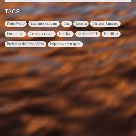
TAGS
Porto Velho
Imprensa caripuna
Mar
Leseira
Marcela Ximenes
Fotografias
Cenas da cidade
Leseiras
Eleições 2010
Rondônia
Prefeitura de Porto Velho
Imprensa tupiniquim