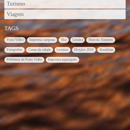
Turismo
Viagem
TAGS
Porto Velho
Imprensa caripuna
Mar
Leseira
Marcela Ximenes
Fotografias
Cenas da cidade
Leseiras
Eleições 2010
Rondônia
Prefeitura de Porto Velho
Imprensa tupiniquim