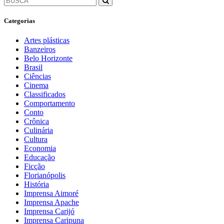
Categorias
Artes plásticas
Banzeiros
Belo Horizonte
Brasil
Ciências
Cinema
Classificados
Comportamento
Conto
Crônica
Culinária
Cultura
Economia
Educação
Ficção
Florianópolis
História
Imprensa Aimoré
Imprensa Apache
Imprensa Carijó
Imprensa Caripuna