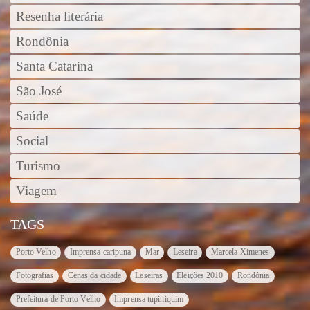
Resenha literária
Rondônia
Santa Catarina
São José
Saúde
Social
Turismo
Viagem
TAGS
Porto Velho
Imprensa caripuna
Mar
Leseira
Marcela Ximenes
Fotografias
Cenas da cidade
Leseiras
Eleições 2010
Rondônia
Prefeitura de Porto Velho
Imprensa tupiniquim