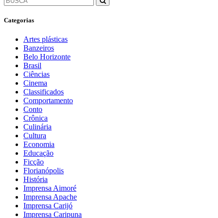
Categorias
Artes plásticas
Banzeiros
Belo Horizonte
Brasil
Ciências
Cinema
Classificados
Comportamento
Conto
Crônica
Culinária
Cultura
Economia
Educação
Ficção
Florianópolis
História
Imprensa Aimoré
Imprensa Apache
Imprensa Carijó
Imprensa Caripuna