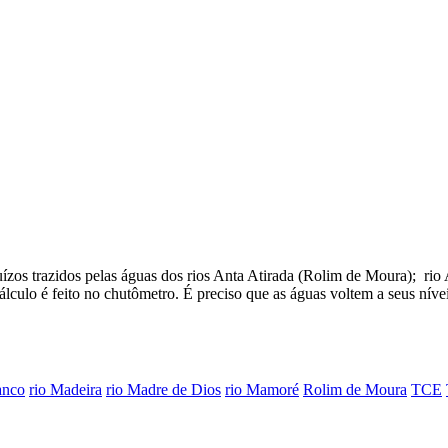
uízos trazidos pelas águas dos rios Anta Atirada (Rolim de Moura); ri
álculo é feito no chutômetro. É preciso que as águas voltem a seus nív
anco
rio Madeira
rio Madre de Dios
rio Mamoré
Rolim de Moura
TCE