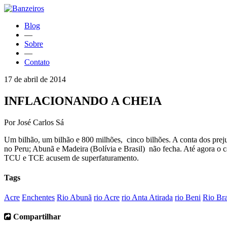
Blog
—
Sobre
—
Contato
17 de abril de 2014
INFLACIONANDO A CHEIA
Por José Carlos Sá
Um bilhão, um bilhão e 800 milhões, cinco bilhões. A conta dos prej
no Peru; Abunã e Madeira (Bolívia e Brasil) não fecha. Até agora o c
TCU e TCE acusem de superfaturamento.
Tags
Acre
Enchentes
Rio Abunã
rio Acre
rio Anta Atirada
rio Beni
Rio Br
Compartilhar