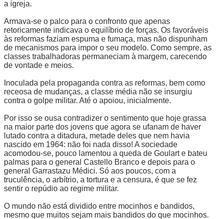
a igreja.
Armava-se o palco para o confronto que apenas
retoricamente indicava o equilíbrio de forças. Os favoráveis
às reformas faziam espuma e fumaça, mas não dispunham
de mecanismos para impor o seu modelo. Como sempre, as
classes trabalhadoras permaneciam à margem, carecendo
de vontade e meios.
Inoculada pela propaganda contra as reformas, bem como
receosa de mudanças, a classe média não se insurgiu
contra o golpe militar. Até o apoiou, inicialmente.
Por isso se ousa contradizer o sentimento que hoje grassa
na maior parte dos jovens que agora se ufanam de haver
lutado contra a ditadura, metade deles que nem havia
nascido em 1964: não foi nada disso! A sociedade
acomodou-se, pouco lamentou a queda de Goulart e bateu
palmas para o general Castello Branco e depois para o
general Garrastazu Médici. Só aos poucos, com a
truculência, o arbítrio, a tortura e a censura, é que se fez
sentir o repúdio ao regime militar.
O mundo não está dividido entre mocinhos e bandidos,
mesmo que muitos sejam mais bandidos do que mocinhos.