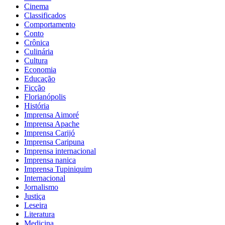
Cinema
Classificados
Comportamento
Conto
Crônica
Culinária
Cultura
Economia
Educação
Ficção
Florianópolis
História
Imprensa Aimoré
Imprensa Apache
Imprensa Carijó
Imprensa Caripuna
Imprensa internacional
Imprensa nanica
Imprensa Tupiniquim
Internacional
Jornalismo
Justiça
Leseira
Literatura
Medicina