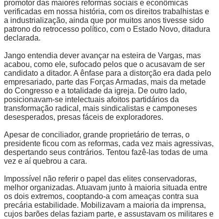
promotor das maiores reformas sociais e econômicas
verificadas em nossa história, com os direitos trabalhistas e
a industrialização, ainda que por muitos anos tivesse sido
patrono do retrocesso político, com o Estado Novo, ditadura
declarada.
Jango entendia dever avançar na esteira de Vargas, mas
acabou, como ele, sufocado pelos que o acusavam de ser
candidato a ditador. A ênfase para a distorção era dada pelo
empresariado, parte das Forças Armadas, mais da metade
do Congresso e a totalidade da igreja. De outro lado,
posicionavam-se intelectuais afoitos partidários da
transformação radical, mais sindicalistas e camponeses
desesperados, presas fáceis de exploradores.
Apesar de conciliador, grande proprietário de terras, o
presidente ficou com as reformas, cada vez mais agressivas,
despertando seus contrários. Tentou fazê-las todas de uma
vez e aí quebrou a cara.
Impossível não referir o papel das elites conservadoras,
melhor organizadas. Atuavam junto à maioria situada entre
os dois extremos, cooptando-a com ameaças contra sua
precária estabilidade. Mobilizavam a maioria da imprensa,
cujos barões delas faziam parte, e assustavam os militares e