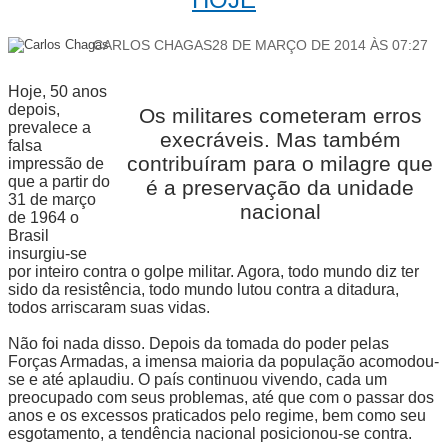
CARLOS CHAGAS28 DE MARÇO DE 2014 ÀS 07:27
Hoje, 50 anos
depois,
Os militares cometeram erros
prevalece a
execráveis. Mas também
falsa
contribuíram para o milagre que
impressão de
que a partir do
é a preservação da unidade
31 de março
nacional
de 1964 o
Brasil
insurgiu-se
por inteiro contra o golpe militar. Agora, todo mundo diz ter
sido da resistência, todo mundo lutou contra a ditadura,
todos arriscaram suas vidas.
Não foi nada disso. Depois da tomada do poder pelas
Forças Armadas, a imensa maioria da população acomodou-
se e até aplaudiu. O país continuou vivendo, cada um
preocupado com seus problemas, até que com o passar dos
anos e os excessos praticados pelo regime, bem como seu
esgotamento, a tendência nacional posicionou-se contra.