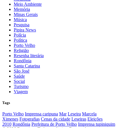
Meio Ambiente
Memória
Minas Gerais
Música
Pesquisa
Pipira News
Polícia
Política
Porto Velho
Religião
Resenha literária
Rondônia
Santa Catarina
São José
Saúde
Social
Turismo
Viagem
Tags
Porto Velho
Imprensa caripuna
Mar
Leseira
Marcela
Ximenes
Fotografias
Cenas da cidade
Leseiras
Eleições
2010
Rondônia
Prefeitura de Porto Velho
Imprensa tupiniquim