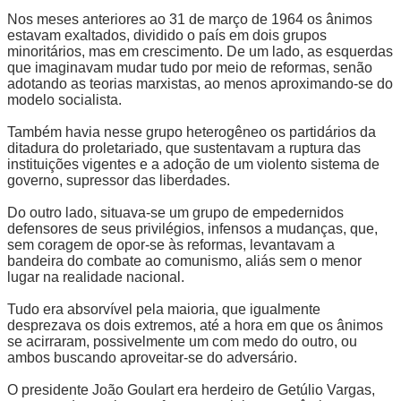
Nos meses anteriores ao 31 de março de 1964 os ânimos
estavam exaltados, dividido o país em dois grupos
minoritários, mas em crescimento. De um lado, as esquerdas
que imaginavam mudar tudo por meio de reformas, senão
adotando as teorias marxistas, ao menos aproximando-se do
modelo socialista.
Também havia nesse grupo heterogêneo os partidários da
ditadura do proletariado, que sustentavam a ruptura das
instituições vigentes e a adoção de um violento sistema de
governo, supressor das liberdades.
Do outro lado, situava-se um grupo de empedernidos
defensores de seus privilégios, infensos a mudanças, que,
sem coragem de opor-se às reformas, levantavam a
bandeira do combate ao comunismo, aliás sem o menor
lugar na realidade nacional.
Tudo era absorvível pela maioria, que igualmente
desprezava os dois extremos, até a hora em que os ânimos
se acirraram, possivelmente um com medo do outro, ou
ambos buscando aproveitar-se do adversário.
O presidente João Goulart era herdeiro de Getúlio Vargas,