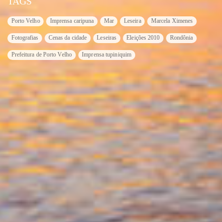
TAGS
Porto Velho
Imprensa caripuna
Mar
Leseira
Marcela Ximenes
Fotografias
Cenas da cidade
Leseiras
Eleições 2010
Rondônia
Prefeitura de Porto Velho
Imprensa tupiniquim