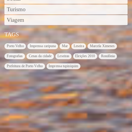
Turismo
Viagem
TAGS
Porto Velho
Imprensa caripuna
Mar
Leseira
Marcela Ximenes
Fotografias
Cenas da cidade
Leseiras
Eleições 2010
Rondônia
Prefeitura de Porto Velho
Imprensa tupiniquim