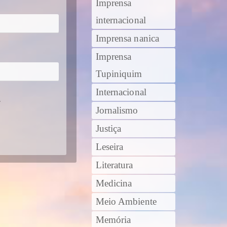
Imprensa
internacional
Imprensa nanica
Imprensa
Tupiniquim
Internacional
.
Jornalismo
Justiça
Leseira
Literatura
Medicina
Meio Ambiente
Memória