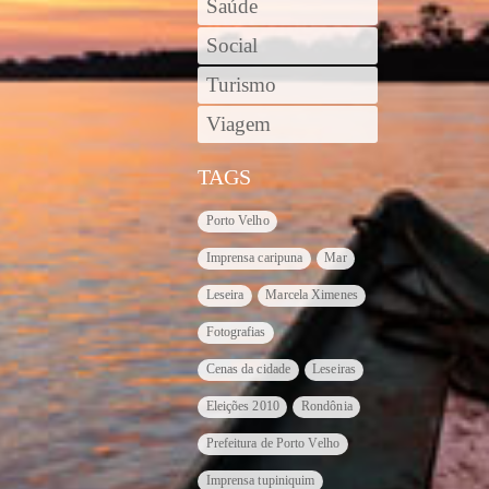
Saúde
Social
Turismo
Viagem
TAGS
Porto Velho
Imprensa caripuna
Mar
Leseira
Marcela Ximenes
Fotografias
Cenas da cidade
Leseiras
Eleições 2010
Rondônia
Prefeitura de Porto Velho
Imprensa tupiniquim