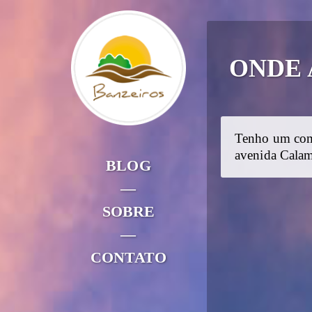
ONDE 
Tenho um com
avenida Calama
BLOG
—
SOBRE
—
CONTATO