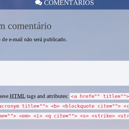
COMENTÁRIOS
m comentário
 de e-mail não será publicado.
hese
HTML
tags and attributes:
<a href="" title=""
acronym title=""> <b> <blockquote cite=""> <
me=""> <em> <i> <q cite=""> <s> <strike> <st