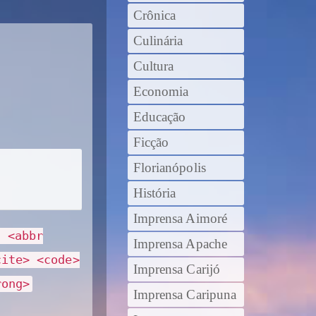
Crônica
Culinária
Cultura
Economia
Educação
Ficção
Florianópolis
História
Imprensa Aimoré
> <abbr
Imprensa Apache
cite> <code>
Imprensa Carijó
rong>
Imprensa Caripuna