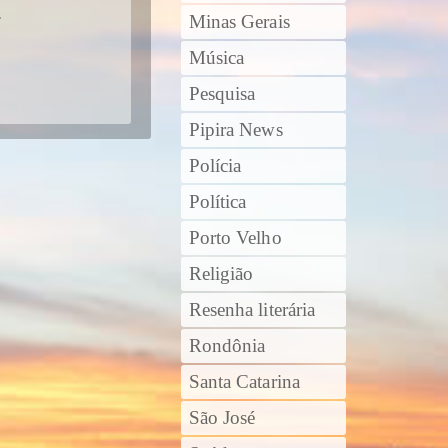
.
Minas Gerais
Música
Pesquisa
Pipira News
Polícia
Política
Porto Velho
Religião
Resenha literária
Rondônia
Santa Catarina
São José