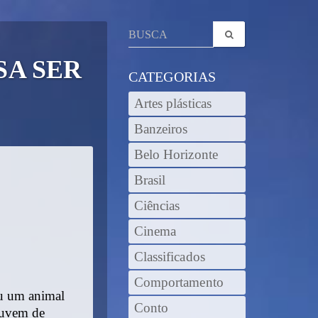
SA SER
CATEGORIAS
Artes plásticas
Banzeiros
Belo Horizonte
Brasil
Ciências
Cinema
Classificados
Comportamento
u um animal
Conto
nuvem de