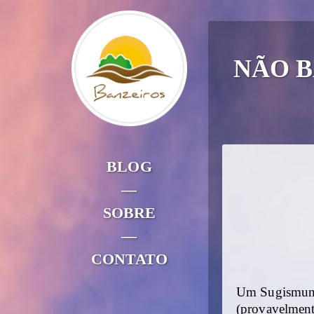
NÃO B
BLOG
—
SOBRE
—
CONTATO
Um Sugismund
(provavelment