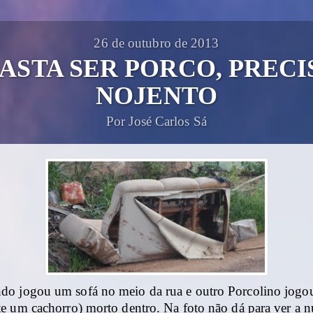
26 de outubro de 2013
ASTA SER PORCO, PRECI
NOJENTO
Por José Carlos Sá
o jogou um sofá no meio da rua e outro Porcolino jogo
e um cachorro) morto dentro. Na foto não dá para ver a 