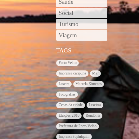
Saúde
Social
Turismo
Viagem
TAGS
Porto Velho
Imprensa caripuna
Mar
Leseira
Marcela Ximenes
Fotografias
Cenas da cidade
Leseiras
Eleições 2010
Rondônia
Prefeitura de Porto Velho
Imprensa tupiniquim