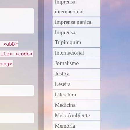
Imprensa
internacional
Imprensa nanica
Imprensa
Tupiniquim
> <abbr
Internacional
cite> <code>
Jornalismo
rong>
Justiça
Leseira
Literatura
Medicina
Meio Ambiente
Memória