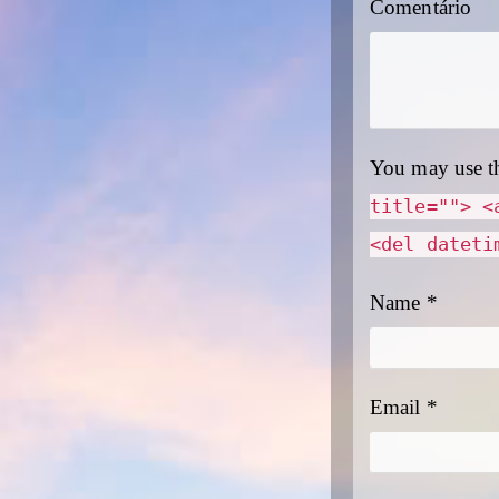
Comentário
You may use t
title=""> <
<del dateti
Name
*
Email
*