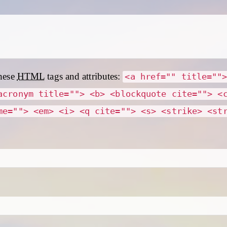
hese
HTML
tags and attributes:
<a href="" title=""
acronym title=""> <b> <blockquote cite=""> <
me=""> <em> <i> <q cite=""> <s> <strike> <st