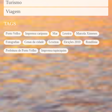
Turismo
Viagem
TAGS
Porto Velho
Imprensa caripuna
Mar
Leseira
Marcela Ximenes
Fotografias
Cenas da cidade
Leseiras
Eleições 2010
Rondônia
Prefeitura de Porto Velho
Imprensa tupiniquim