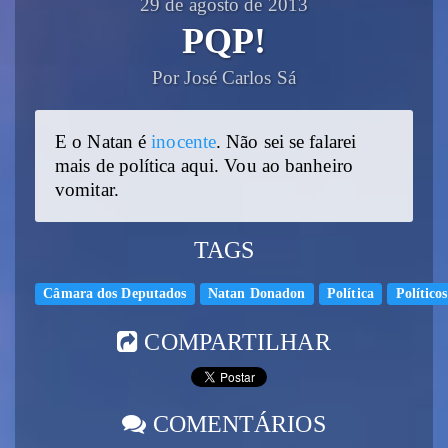
29 de agosto de 2013
PQP!
Por José Carlos Sá
E o Natan é
inocente
. Não sei se falarei
mais de política aqui. Vou ao banheiro
vomitar.
TAGS
Câmara dos Deputados
Natan Donadon
Política
Político
COMPARTILHAR
COMENTÁRIOS