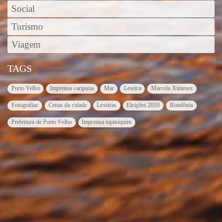
Social
Turismo
Viagem
TAGS
Porto Velho
Imprensa caripuna
Mar
Leseira
Marcela Ximenes
Fotografias
Cenas da cidade
Leseiras
Eleições 2010
Rondônia
Prefeitura de Porto Velho
Imprensa tupiniquim