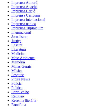
Imprensa Aimoré
Imprensa Apache
Imprensa Carijó
Imprensa Caripuna
Imprensa internacional
Imprensa nanica
Imprensa Tupiniquim
Internacional
Jornalismo
Justiça
Leseira
Literatura
Medicina
Meio Ambiente
Memória
Minas Gerais
Música
Pesquisa
Pipira News
Polícia
Política
Porto Velho
Religião
Resenha literária
Rondônia