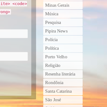
cite> <code>
Minas Gerais
rong>
Música
Pesquisa
Pipira News
Polícia
Política
Porto Velho
Religião
.
Resenha literária
Rondônia
Santa Catarina
São José