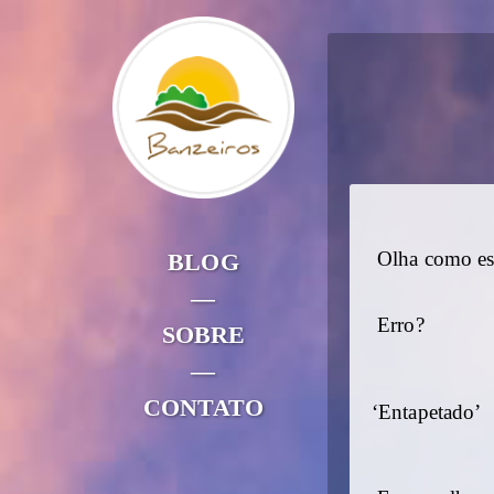
BLOG
Olha como ess
—
Erro?
SOBRE
—
CONTATO
‘Entapetado’