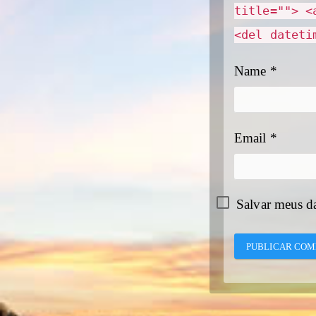
title=""> <
<del dateti
Name
*
Email
*
Salvar meus d