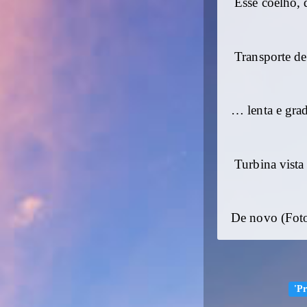
Esse coelho, d
Transporte d
… lenta e gra
Turbina vista
De novo (Foto
'Pr