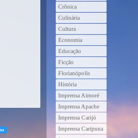
Crônica
Culinária
Cultura
Economia
Educação
Ficção
Florianópolis
História
Imprensa Aimoré
Imprensa Apache
Imprensa Carijó
Imprensa Caripuna
na