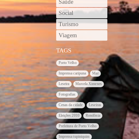
Saúde
Social
Turismo
Viagem
TAGS
Porto Velho
Imprensa caripuna
Mar
Leseira
Marcela Ximenes
Fotografias
Cenas da cidade
Leseiras
Eleições 2010
Rondônia
Prefeitura de Porto Velho
Imprensa tupiniquim