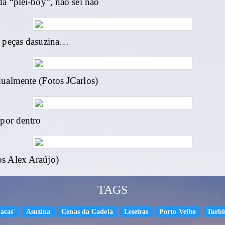
a “plei-boy”, não sei não
e peças dasuzina…
dualmente (Fotos JCarlos)
 por dentro
s Alex Araújo)
TAGS
acas'
Asuzina
Cenas da Cadeia
Leseiras
Porto Velho
Turbi