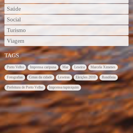
Saúde
Social
Turismo
Viagem
TAGS
Porto Velho
Imprensa caripuna
Mar
Leseira
Marcela Ximenes
Fotografias
Cenas da cidade
Leseiras
Eleições 2010
Rondônia
Prefeitura de Porto Velho
Imprensa tupiniquim