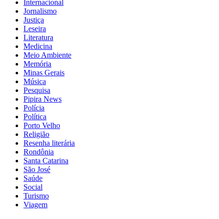
Internacional
Jornalismo
Justiça
Leseira
Literatura
Medicina
Meio Ambiente
Memória
Minas Gerais
Música
Pesquisa
Pipira News
Polícia
Política
Porto Velho
Religião
Resenha literária
Rondônia
Santa Catarina
São José
Saúde
Social
Turismo
Viagem