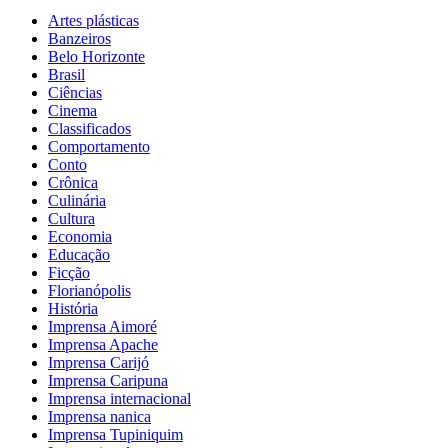
Artes plásticas
Banzeiros
Belo Horizonte
Brasil
Ciências
Cinema
Classificados
Comportamento
Conto
Crônica
Culinária
Cultura
Economia
Educação
Ficção
Florianópolis
História
Imprensa Aimoré
Imprensa Apache
Imprensa Carijó
Imprensa Caripuna
Imprensa internacional
Imprensa nanica
Imprensa Tupiniquim