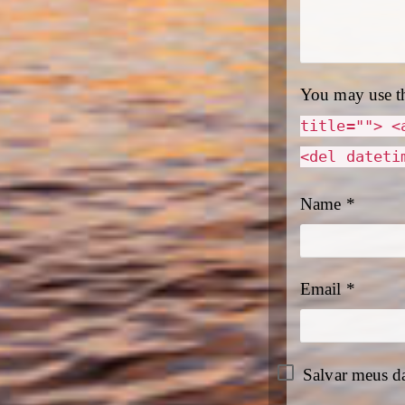
You may use t
title=""> <
<del dateti
Name
*
Email
*
Salvar meus d