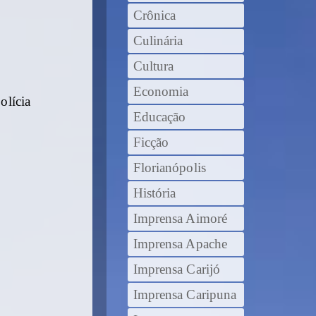
Crônica
Culinária
Cultura
Economia
olícia
Educação
Ficção
Florianópolis
História
Imprensa Aimoré
Imprensa Apache
Imprensa Carijó
Imprensa Caripuna