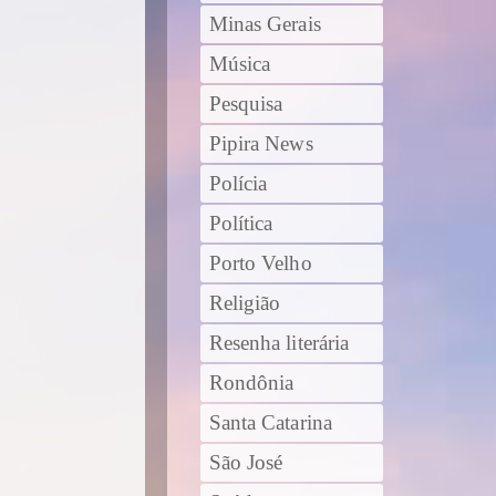
Minas Gerais
Música
Pesquisa
Pipira News
Polícia
Política
Porto Velho
Religião
Resenha literária
Rondônia
Santa Catarina
São José