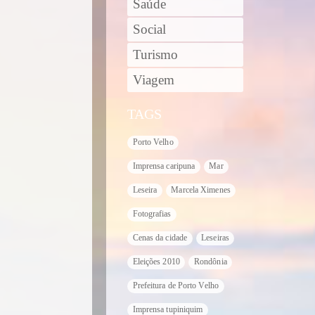
Saúde
Social
Turismo
Viagem
TAGS
Porto Velho
Imprensa caripuna
Mar
Leseira
Marcela Ximenes
Fotografias
Cenas da cidade
Leseiras
Eleições 2010
Rondônia
Prefeitura de Porto Velho
Imprensa tupiniquim