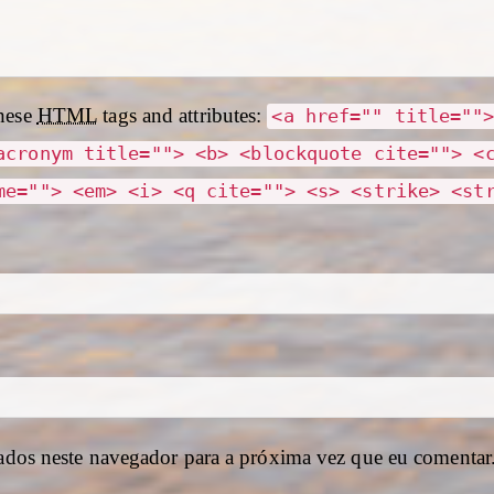
hese
HTML
tags and attributes:
<a href="" title=""
acronym title=""> <b> <blockquote cite=""> <
me=""> <em> <i> <q cite=""> <s> <strike> <st
ados neste navegador para a próxima vez que eu comentar