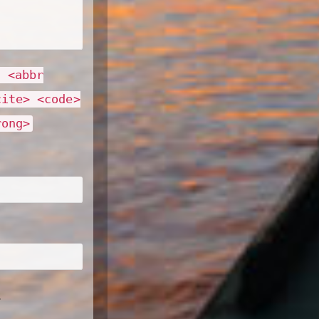
> <abbr
cite> <code>
rong>
.