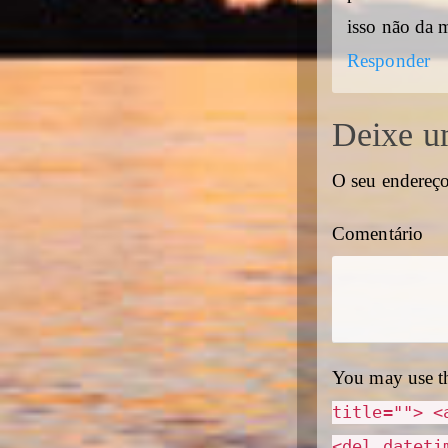
isso não da 
Responder
Deixe u
O seu endereço
Comentário
You may use t
title=""> <
<del dateti