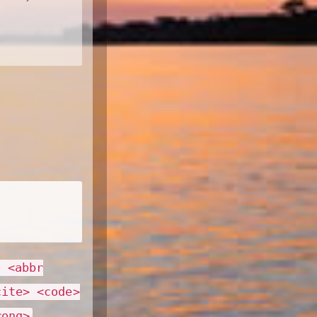
> <abbr
cite> <code>
rong>