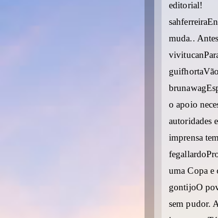
editorial!
sahferreiraE
muda.. Antes 
vivitucanPar
guifhortaVã
brunawagEspe
o apoio nece
autoridades e
imprensa tem 
fegallardoPro
uma Copa e o
gontijoO pov
sem pudor. 