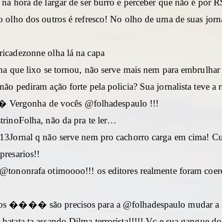
 na hora de largar de ser burro e perceber que não é por R
 olho dos outros é refresco! No olho de uma de suas jorna
icadezonne olha lá na capa
lha que lixo se tornou, não serve mais nem para embrulhar
ão pediram ação forte pela policia? Sua jornalista teve a r
gonha de vocês @folhadespaulo !!!
trinoFolha, não da pra te ler…
13Jornal q não serve nem pro cachorro carga em cima! 
presarios!!
@tononrafa otimoooo!!! os editores realmente foram coere
os ���� são precisos para a @folhadespaulo mudar a 
batata ta assando Dilma terrorista!!!!! Vc e sua gangue do