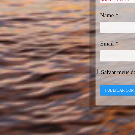
Name
*
Email
*
Salvar meus d