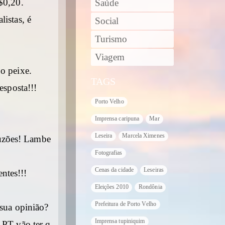
$0,20.
Saúde
listas, é
Social
Turismo
Viagem
 o peixe.
TAGS
esposta!!!
Porto Velho
Imprensa caripuna
Mar
Leseira
Marcela Ximenes
Cuzões! Lambe
Fotografias
Cenas da cidade
Leseiras
ntes!!!
Eleições 2010
Rondônia
Prefeitura de Porto Velho
sua opinião?
Imprensa tupiniquim
 PT vão ter q