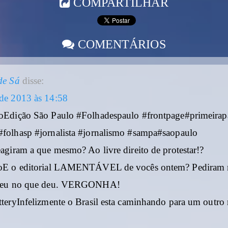
COMPARTILHAR
COMENTÁRIOS
de Sá
disse:
de 2013 às 14:58
oEdição São Paulo #Folhadespaulo #frontpage#primeirap
folhasp #jornalista #jornalismo #sampa#saopaulo
eagiram a que mesmo? Ao livre direito de protestar!?
coE o editorial LAMENTÁVEL de vocês ontem? Pediram 
 Deu no que deu. VERGONHA!
tteryInfelizmente o Brasil esta caminhando para um outr