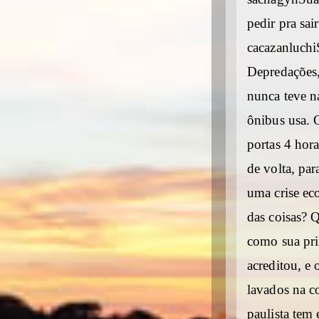
pedir pra sair
cacazanluchi
Depredações,
nunca teve n
ônibus usa. 
portas 4 hora
de volta, pa
uma crise ec
das coisas? 
como sua pri
acreditou, e
lavados na co
paulista tem