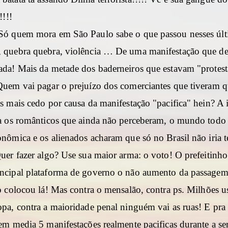
!!!!
Só quem mora em São Paulo sabe o que passou nesses últ
 quebra quebra, violência … De uma manifestação que de 
ada! Mais da metade dos baderneiros que estavam "prote
Quem vai pagar o prejuízo dos comerciantes que tiveram q
s mais cedo por causa da manifestação "pacifica" hein? A i
ra os românticos que ainda não perceberam, o mundo todo
onômica e os alienados acharam que só no Brasil não iria 
Quer fazer algo? Use sua maior arma: o voto! O prefeitinh
ncipal plataforma de governo o não aumento da passagem 
 o colocou lá! Mas contra o mensalão, contra ps. Milhões u
pa, contra a maioridade penal ninguém vai as ruas! E pra 
 em media 5 manifestações realmente pacificas durante a s