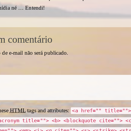
mídia né … Entendi!
m comentário
 de e-mail não será publicado.
hese
HTML
tags and attributes:
<a href="" title=""
acronym title=""> <b> <blockquote cite=""> <
me=""> <em> <i> <q cite=""> <s> <strike> <st