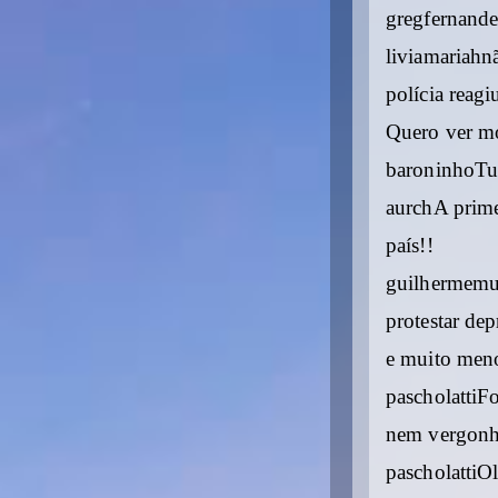
gregfernande
liviamariahn
polícia reagi
Quero ver mo
baroninhoTud
aurchA prime
país!!
guilhermemu
protestar de
e muito meno
pascholattiF
nem vergonha
pascholattiO