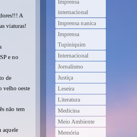
Imprensa
internacional
dores!!! A
Imprensa nanica
as viaturas!
Imprensa
Tupiniquim
a
Internacional
 SP e no
Jornalismo
Justiça
to de
 velho oeste
Leseira
Literatura
cês não tem
Medicina
Meio Ambiente
m aquele
Memória