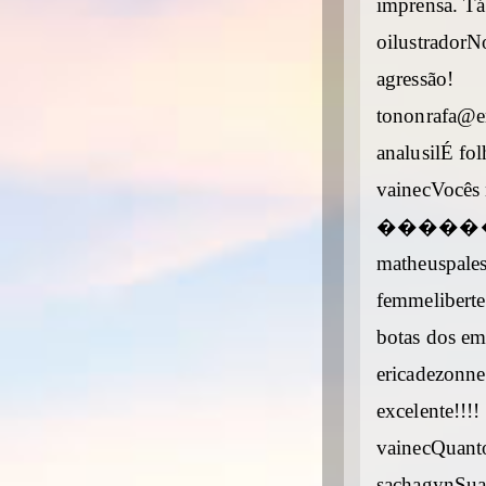
imprensa. Tá
oilustradorNo
agressão!
tononrafa@er
analusilÉ fo
vainecVocês n
������ Ver
matheuspales
femmeliberte
botas dos em
ericadezonne
excelente!!!!
vainecQuant
sachagynSua 