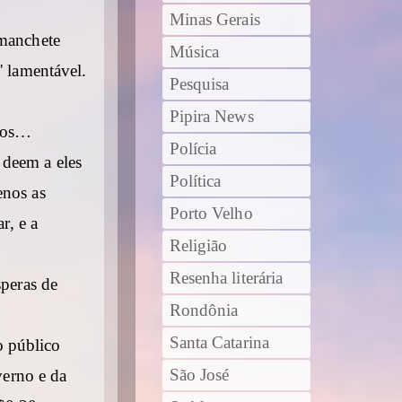
Minas Gerais
 manchete
Música
' lamentável.
Pesquisa
Pipira News
ulos…
Polícia
 deem a eles
Política
enos as
Porto Velho
r, e a
Religião
Resenha literária
speras de
Rondônia
Santa Catarina
o público
São José
erno e da