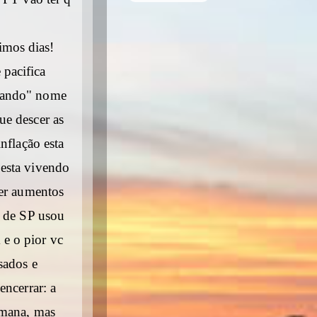
imos dias!
pacifica
stando" nome
ue descer as
nflação esta
 esta vivendo
ter aumentos
o de SP usou
e o pior vc
sados e
encerrar: a
emana, mas