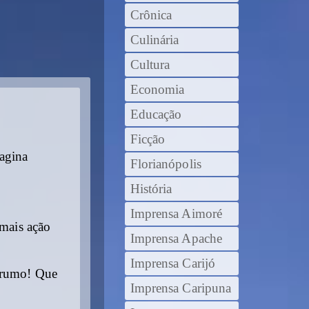
Crônica
Culinária
Cultura
Economia
Educação
Ficção
agina
Florianópolis
História
Imprensa Aimoré
mais ação
Imprensa Apache
Imprensa Carijó
o rumo! Que
Imprensa Caripuna