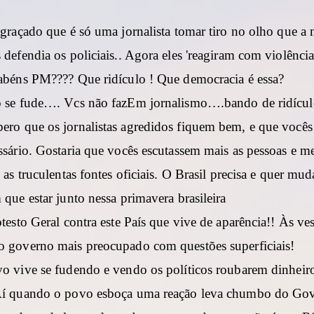
ngraçado que é só uma jornalista tomar tiro no olho que a
defendia os policiais.. Agora eles 'reagiram com violência
abéns PM???? Que ridículo ! Que democracia é essa?
o se fude…. Vcs não fazEm jornalismo….bando de ridíc
ro que os jornalistas agredidos fiquem bem, e que vocês
ssário. Gostaria que vocês escutassem mais as pessoas e m
 as truculentas fontes oficiais. O Brasil precisa e quer muda
que estar junto nessa primavera brasileira
testo Geral contra este País que vive de aparência!! Às ve
 governo mais preocupado com questões superficiais!
o vive se fudendo e vendo os políticos roubarem dinheir
Aí quando o povo esboça uma reação leva chumbo do Gov