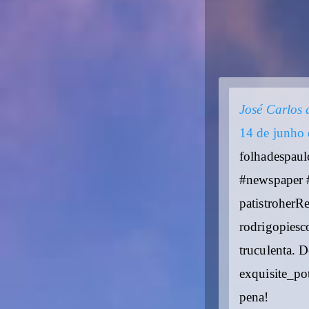
José Carlos 
14 de junho 
folhadespaul
#newspaper #
patistroherR
rodrigopies
truculenta.
exquisite_po
pena!