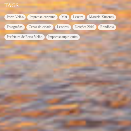
TAGS
Porto Velho
Imprensa caripuna
Mar
Leseira
Marcela Ximenes
Fotografias
Cenas da cidade
Leseiras
Eleições 2010
Rondônia
Prefeitura de Porto Velho
Imprensa tupiniquim