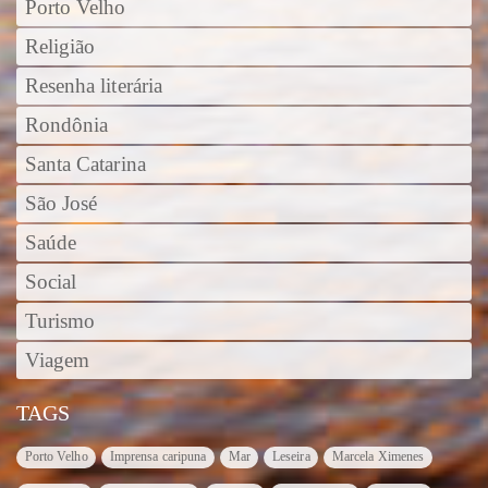
Porto Velho
Religião
Resenha literária
Rondônia
Santa Catarina
São José
Saúde
Social
Turismo
Viagem
TAGS
Porto Velho
Imprensa caripuna
Mar
Leseira
Marcela Ximenes