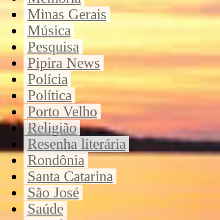
Minas Gerais
Música
Pesquisa
Pipira News
Polícia
Política
Porto Velho
Religião
Resenha literária
Rondônia
Santa Catarina
São José
Saúde