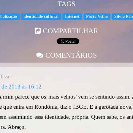
TAGS
balização
identidade cultural
Internet
Porto Velho
Sílvio Per
COMPARTILHAR
COMENTÁRIOS
disse:
o de 2013 às 16:12
 A mim parece que os 'mais velhos' vem se sentindo assim.
te que entra em Rondônia, diz o IBGE. E a garotada nova,
vem assumindo essa identidade, própria. Quem sabe, os an
ora. Abraço.