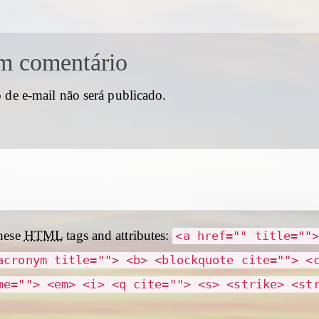
m comentário
 de e-mail não será publicado.
hese
HTML
tags and attributes:
<a href="" title=""
acronym title=""> <b> <blockquote cite=""> <
me=""> <em> <i> <q cite=""> <s> <strike> <st