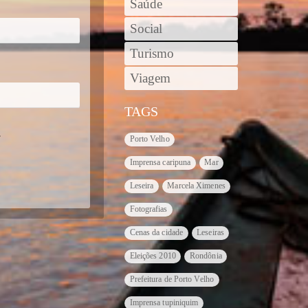
Saúde
Social
Turismo
Viagem
TAGS
.
Porto Velho
Imprensa caripuna
Mar
Leseira
Marcela Ximenes
Fotografias
Cenas da cidade
Leseiras
Eleições 2010
Rondônia
Prefeitura de Porto Velho
Imprensa tupiniquim