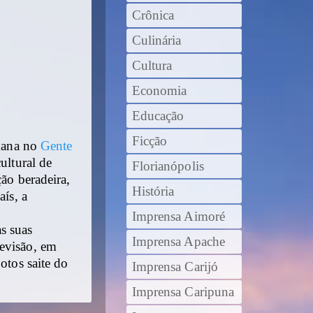
Crônica
Culinária
Cultura
Economia
Educação
Ficção
emana no
Gente
ultural de
Florianópolis
ção beradeira,
História
aís, a
Imprensa Aimoré
s suas
Imprensa Apache
levisão, em
otos saite do
Imprensa Carijó
Imprensa Caripuna