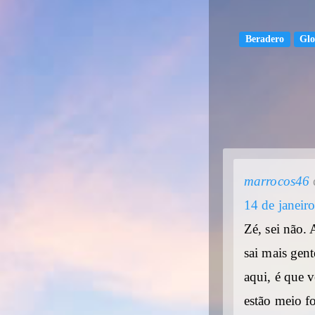
Beradero
Glo
marrocos46
14 de janeir
Zé, sei não.
sai mais gen
aqui, é que 
estão meio f