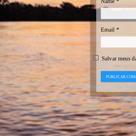
Name
*
Email
*
Salvar meus d