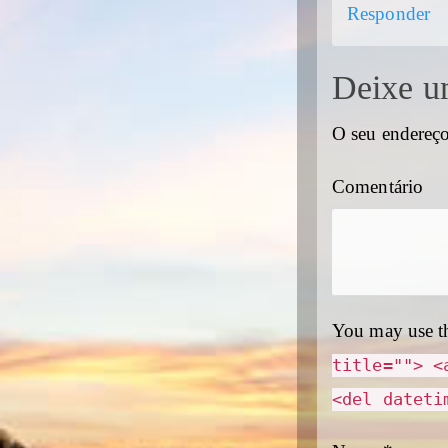
Responder
Deixe u
O seu endereço
Comentário
You may use t
title=""> <
<del dateti