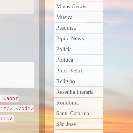
Minas Gerais
Música
Pesquisa
Pipira News
Polícia
Política
Porto Velho
Religião
Resenha literária
> <abbr
Rondônia
cite> <code>
Santa Catarina
rong>
São José