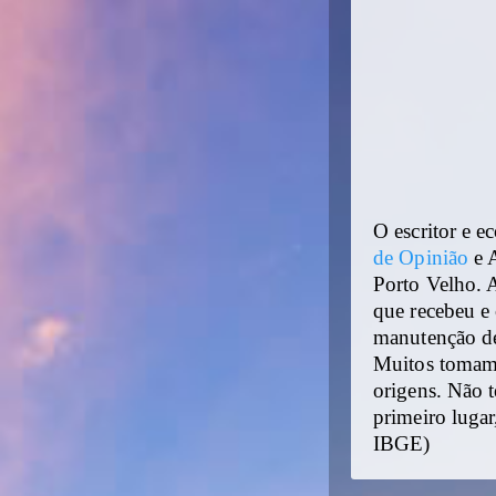
O escritor e e
de Opinião
e A
Porto Velho. A
que recebeu e 
manutenção de
Muitos tomam 
origens. Não 
primeiro lugar
IBGE)