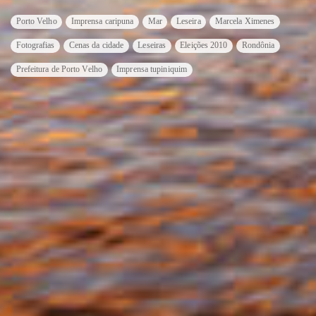
Porto Velho
Imprensa caripuna
Mar
Leseira
Marcela Ximenes
Fotografias
Cenas da cidade
Leseiras
Eleições 2010
Rondônia
Prefeitura de Porto Velho
Imprensa tupiniquim