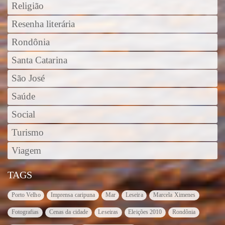
Religião
Resenha literária
Rondônia
Santa Catarina
São José
Saúde
Social
Turismo
Viagem
TAGS
Porto Velho
Imprensa caripuna
Mar
Leseira
Marcela Ximenes
Fotografias
Cenas da cidade
Leseiras
Eleições 2010
Rondônia