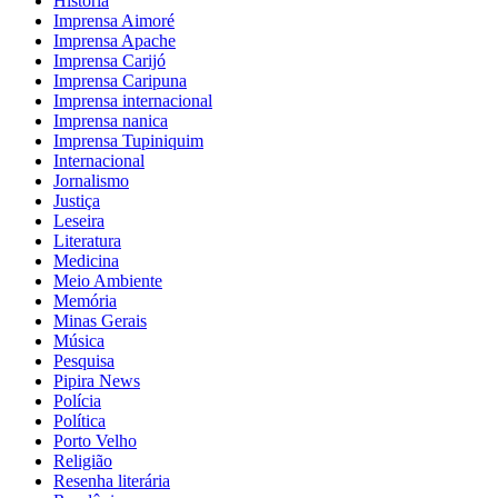
História
Imprensa Aimoré
Imprensa Apache
Imprensa Carijó
Imprensa Caripuna
Imprensa internacional
Imprensa nanica
Imprensa Tupiniquim
Internacional
Jornalismo
Justiça
Leseira
Literatura
Medicina
Meio Ambiente
Memória
Minas Gerais
Música
Pesquisa
Pipira News
Polícia
Política
Porto Velho
Religião
Resenha literária