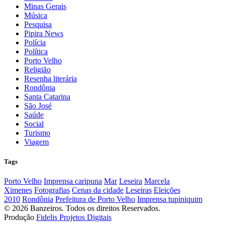
Minas Gerais
Música
Pesquisa
Pipira News
Polícia
Política
Porto Velho
Religião
Resenha literária
Rondônia
Santa Catarina
São José
Saúde
Social
Turismo
Viagem
Tags
Porto Velho
Imprensa caripuna
Mar
Leseira
Marcela
Ximenes
Fotografias
Cenas da cidade
Leseiras
Eleições
2010
Rondônia
Prefeitura de Porto Velho
Imprensa tupiniquim
© 2026 Banzeiros. Todos os direitos Reservados.
Produção
Fidelis Projetos Digitais