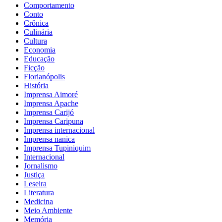
Comportamento
Conto
Crônica
Culinária
Cultura
Economia
Educação
Ficção
Florianópolis
História
Imprensa Aimoré
Imprensa Apache
Imprensa Carijó
Imprensa Caripuna
Imprensa internacional
Imprensa nanica
Imprensa Tupiniquim
Internacional
Jornalismo
Justiça
Leseira
Literatura
Medicina
Meio Ambiente
Memória