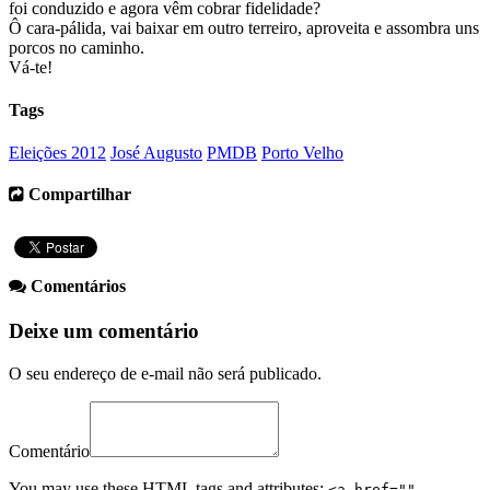
foi conduzido e agora vêm cobrar fidelidade?
Ô cara-pálida, vai baixar em outro terreiro, aproveita e assombra uns
porcos no caminho.
Vá-te!
Tags
Eleições 2012
José Augusto
PMDB
Porto Velho
Compartilhar
Comentários
Deixe um comentário
O seu endereço de e-mail não será publicado.
Comentário
You may use these
HTML
tags and attributes:
<a href=""