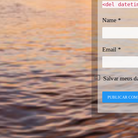
<del dateti
Name
*
Email
*
Salvar meus d