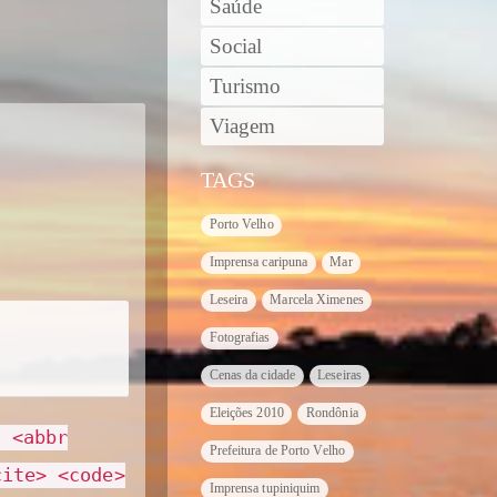
Saúde
Social
Turismo
Viagem
TAGS
Porto Velho
Imprensa caripuna
Mar
Leseira
Marcela Ximenes
Fotografias
Cenas da cidade
Leseiras
Eleições 2010
Rondônia
> <abbr
Prefeitura de Porto Velho
cite> <code>
Imprensa tupiniquim