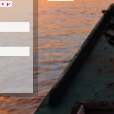
rong>
.