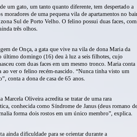
de um gato, um tanto quanto diferente, tem despertado a
os moradores de uma pequena vila de apartamentos no bai
 zona Sul de Porto Velho. O felino possui duas faces, com
ainda três olhos.
hagem de Onça, a gata que vive na vila de dona Maria da
o último domingo (16) deu à luz a seis filhotes, cujo
asceu com duas faces em um mesmo tronco. Maria conta
a ao ver o felino recém-nascido. “Nunca tinha visto um
o”, conta a dona de casa de 65 anos.
ga Marcela Oliveira acredita se tratar de uma rara
tica, conhecida como Síndrome de Janus (deus romano d
omalia forma dois rostos em um único membro”, explica.
nta ainda dificuldade para se orientar durante a