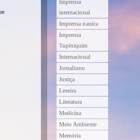
Imprensa
ue
internacional
Imprensa nanica
Imprensa
Tupiniquim
Internacional
Jornalismo
Justiça
Leseira
Literatura
Medicina
Meio Ambiente
Memória