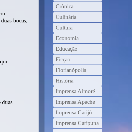
Crônica
rro
Culinária
 duas bocas,
Cultura
Economia
Educação
Ficção
 que
Florianópolis
História
Imprensa Aimoré
Imprensa Apache
e duas
Imprensa Carijó
Imprensa Caripuna