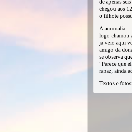
de apenas seis
chegou aos 12
o filhote poss
A anomalia
logo chamou a
já veio aqui v
amigo da dona
se observa qu
“Parece que el
rapaz, ainda 
Textos e foto