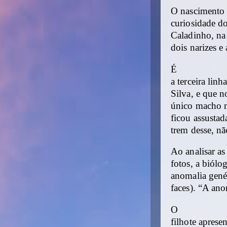
O nascimento 
curiosidade d
Caladinho, na
dois narizes e 
É
a terceira lin
Silva, e que n
único macho n
ficou assustad
trem desse, nã
Ao analisar as
fotos, a biólo
anomalia gené
faces). “A an
O
filhote aprese