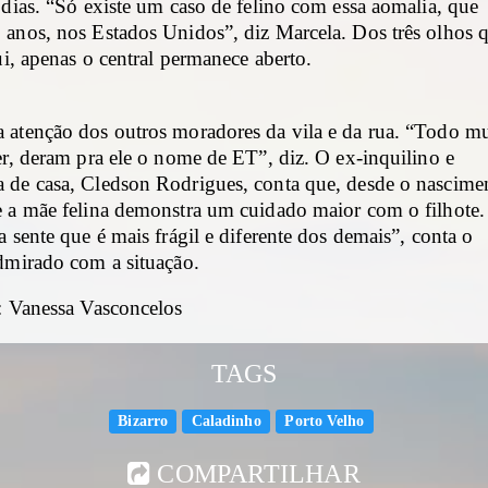
 dias. “Só existe um caso de felino com essa aomalia, que
 anos, nos Estados Unidos”, diz Marcela. Dos três olhos 
ui, apenas o central permanece aberto.
 atenção dos outros moradores da vila e da rua. “Todo 
er, deram pra ele o nome de ET”, diz. O ex-inquilino e
 de casa, Cledson Rodrigues, conta que, desde o nascime
e a mãe felina demonstra um cuidado maior com o filhote.
a sente que é mais frágil e diferente dos demais”, conta o
admirado com a situação.
s: Vanessa Vasconcelos
TAGS
Bizarro
Caladinho
Porto Velho
COMPARTILHAR