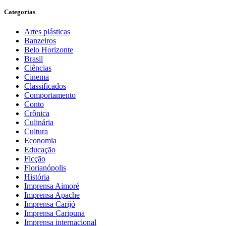
Categorias
Artes plásticas
Banzeiros
Belo Horizonte
Brasil
Ciências
Cinema
Classificados
Comportamento
Conto
Crônica
Culinária
Cultura
Economia
Educação
Ficção
Florianópolis
História
Imprensa Aimoré
Imprensa Apache
Imprensa Carijó
Imprensa Caripuna
Imprensa internacional