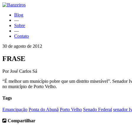
Blog
—
Sobre
—
Contato
30 de agosto de 2012
FRASE
Por José Carlos Sá
“É melhor um município pobre que um distrito miserável”. Senador I
no município de Porto Velho.
Tags
Emancipação
Ponta do Abunã
Porto Velho
Senado Federal
senador I
Compartilhar