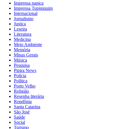
Imprensa nanica
Imprensa Tupiniquim
Internacional
Jornalismo
Justiça
Leseira
Literatura
Medicina
Meio Ambiente
Memória
Minas Gerais
Música
Pesquisa
Pipira News
Polícia
Política
Porto Velho
Religião
Resenha literária
Rondônia
Santa Catarina
São José
Saúde
Social
Turismo