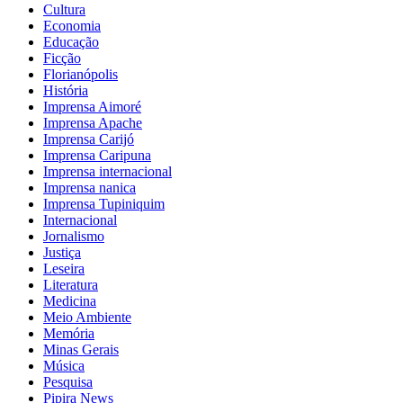
Cultura
Economia
Educação
Ficção
Florianópolis
História
Imprensa Aimoré
Imprensa Apache
Imprensa Carijó
Imprensa Caripuna
Imprensa internacional
Imprensa nanica
Imprensa Tupiniquim
Internacional
Jornalismo
Justiça
Leseira
Literatura
Medicina
Meio Ambiente
Memória
Minas Gerais
Música
Pesquisa
Pipira News