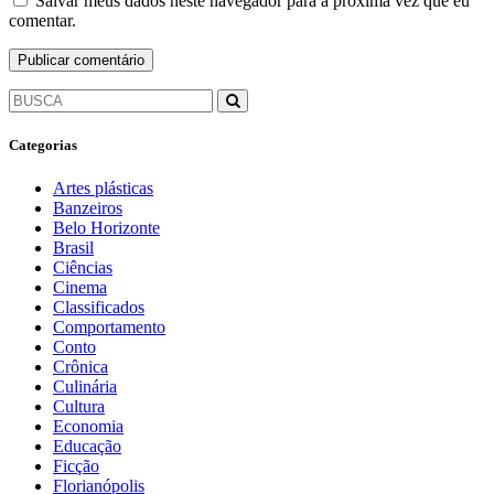
Salvar meus dados neste navegador para a próxima vez que eu
comentar.
Categorias
Artes plásticas
Banzeiros
Belo Horizonte
Brasil
Ciências
Cinema
Classificados
Comportamento
Conto
Crônica
Culinária
Cultura
Economia
Educação
Ficção
Florianópolis