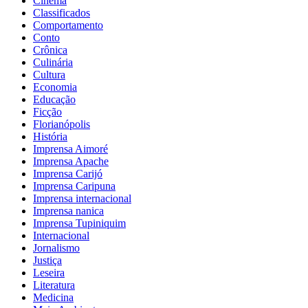
Cinema
Classificados
Comportamento
Conto
Crônica
Culinária
Cultura
Economia
Educação
Ficção
Florianópolis
História
Imprensa Aimoré
Imprensa Apache
Imprensa Carijó
Imprensa Caripuna
Imprensa internacional
Imprensa nanica
Imprensa Tupiniquim
Internacional
Jornalismo
Justiça
Leseira
Literatura
Medicina