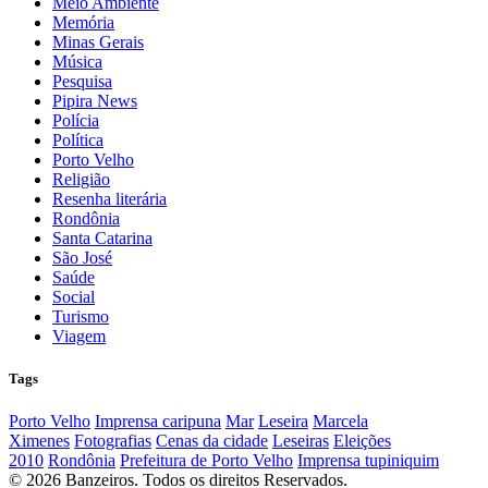
Meio Ambiente
Memória
Minas Gerais
Música
Pesquisa
Pipira News
Polícia
Política
Porto Velho
Religião
Resenha literária
Rondônia
Santa Catarina
São José
Saúde
Social
Turismo
Viagem
Tags
Porto Velho
Imprensa caripuna
Mar
Leseira
Marcela
Ximenes
Fotografias
Cenas da cidade
Leseiras
Eleições
2010
Rondônia
Prefeitura de Porto Velho
Imprensa tupiniquim
© 2026 Banzeiros. Todos os direitos Reservados.