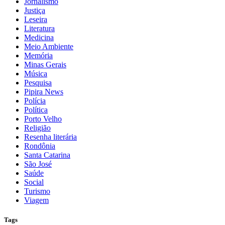
Jornalismo
Justiça
Leseira
Literatura
Medicina
Meio Ambiente
Memória
Minas Gerais
Música
Pesquisa
Pipira News
Polícia
Política
Porto Velho
Religião
Resenha literária
Rondônia
Santa Catarina
São José
Saúde
Social
Turismo
Viagem
Tags