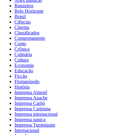
Artes plásticas
Banzeiros
Belo Horizonte
Brasil
Ciências
Cinema
Classificados
Comportamento
Conto
Crônica
Culinária
Cultura
Economia
Educação
Ficção
Florianópolis
História
Imprensa Aimoré
Imprensa Apache
Imprensa Carijó
Imprensa Caripuna
Imprensa internacional
Imprensa nanica
Imprensa Tupiniquim
Internacional