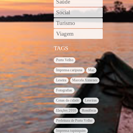
Saúde
Social
Turismo
Viagem
TAGS
Porto Velho
Imprensa caripuna
Mar
Leseira
Marcela Ximenes
Fotografias
Cenas da cidade
Leseiras
Eleições 2010
Rondônia
Prefeitura de Porto Velho
Imprensa tupiniquim