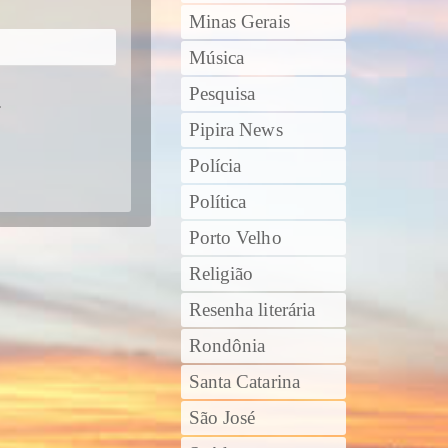
Minas Gerais
Música
Pesquisa
.
Pipira News
Polícia
Política
Porto Velho
Religião
Resenha literária
Rondônia
Santa Catarina
São José