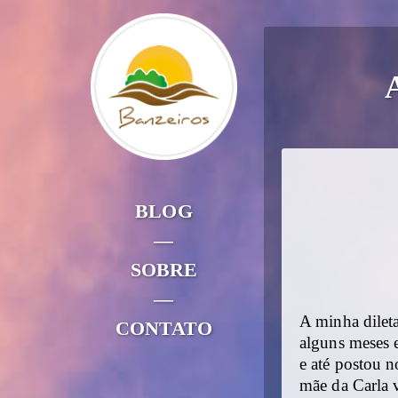
BLOG
—
SOBRE
—
A minha dilet
CONTATO
alguns meses 
e até postou 
mãe da Carla v