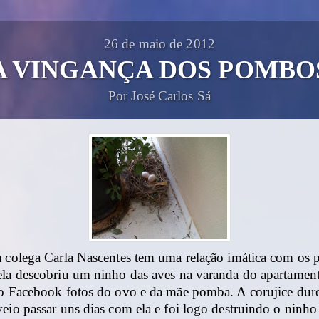
26 de maio de 2012
A VINGANÇA DOS POMBO
Por José Carlos Sá
a colega Carla Nascentes tem uma relação imática com os
ela descobriu um ninho das aves na varanda do apartament
no Facebook fotos do ovo e da mãe pomba. A corujice du
eio passar uns dias com ela e foi logo destruindo o ninh