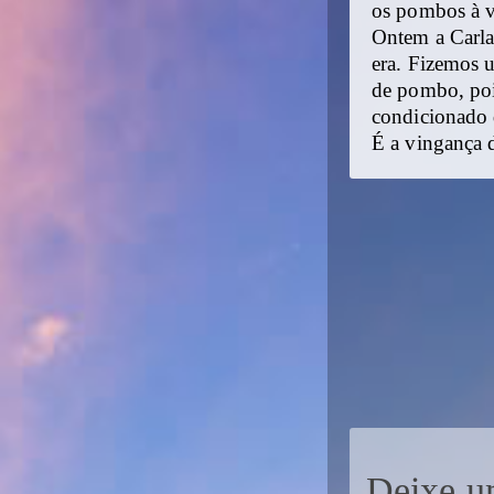
os pombos à v
Ontem a Carla
era. Fizemos 
de pombo, pois
condicionado 
É a vingança 
Deixe u