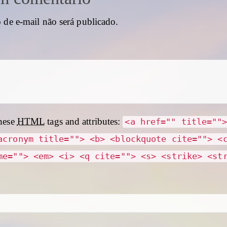
 de e-mail não será publicado.
hese
HTML
tags and attributes:
<a href="" title=""
acronym title=""> <b> <blockquote cite=""> <
me=""> <em> <i> <q cite=""> <s> <strike> <st