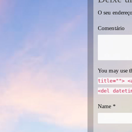
O seu endereço
Comentário
You may use t
title=""> <
<del dateti
Name
*