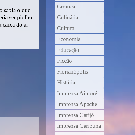
Crônica
o sabia o que
ria ser piolho
Culinária
 caixa do ar
Cultura
Economia
Educação
Ficção
Florianópolis
História
Imprensa Aimoré
Imprensa Apache
Imprensa Carijó
Imprensa Caripuna