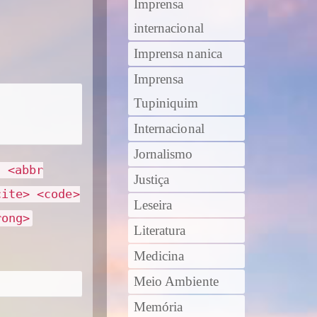
Imprensa
internacional
Imprensa nanica
Imprensa
Tupiniquim
Internacional
Jornalismo
> <abbr
Justiça
cite> <code>
Leseira
rong>
Literatura
Medicina
Meio Ambiente
Memória