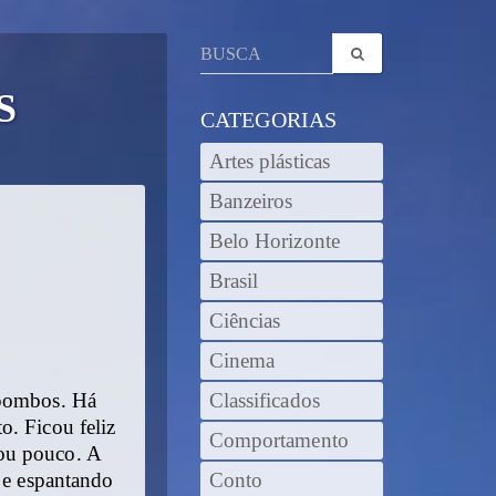
S
CATEGORIAS
Artes plásticas
Banzeiros
Belo Horizonte
Brasil
Ciências
Cinema
 pombos. Há
Classificados
o. Ficou feliz
Comportamento
rou pouco. A
o e espantando
Conto