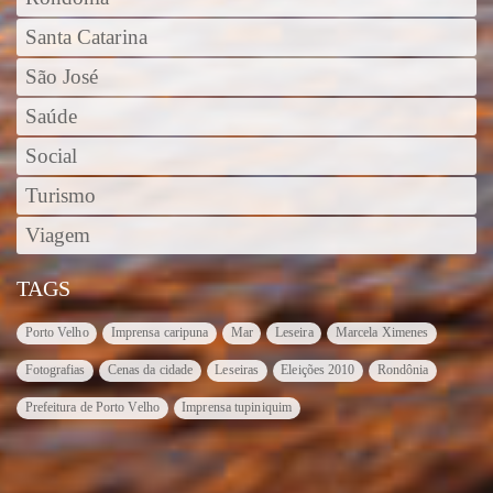
Santa Catarina
São José
Saúde
Social
Turismo
Viagem
TAGS
Porto Velho
Imprensa caripuna
Mar
Leseira
Marcela Ximenes
Fotografias
Cenas da cidade
Leseiras
Eleições 2010
Rondônia
Prefeitura de Porto Velho
Imprensa tupiniquim