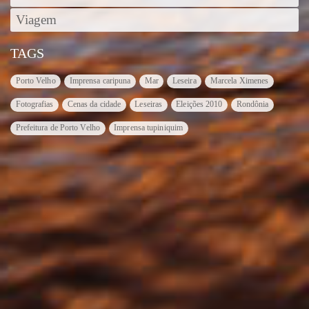
Viagem
TAGS
Porto Velho
Imprensa caripuna
Mar
Leseira
Marcela Ximenes
Fotografias
Cenas da cidade
Leseiras
Eleições 2010
Rondônia
Prefeitura de Porto Velho
Imprensa tupiniquim