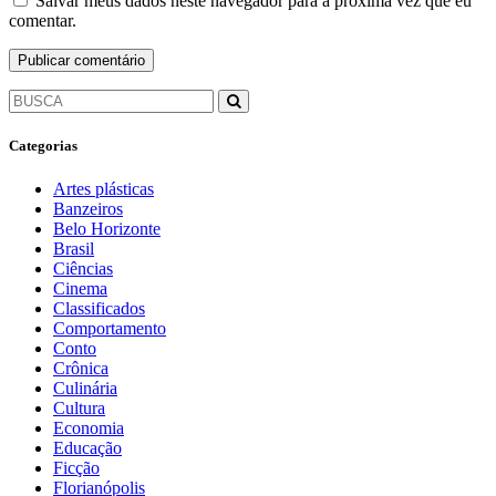
Salvar meus dados neste navegador para a próxima vez que eu
comentar.
Categorias
Artes plásticas
Banzeiros
Belo Horizonte
Brasil
Ciências
Cinema
Classificados
Comportamento
Conto
Crônica
Culinária
Cultura
Economia
Educação
Ficção
Florianópolis