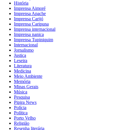
História
Imprensa Aimoré
Imprensa Apache
Imprensa Carijó
Imprensa Caripuna
Imprensa internacional
Imprensa nanica
Imprensa Tupiniquim
Internacional
Jornalismo
Justiça
Leseira
Literatura
Medicina
Meio Ambiente
Memória
Minas Gerais
Música
Pesquisa
Pipira News
Polícia
Política
Porto Velho
Religião
Resenha literária