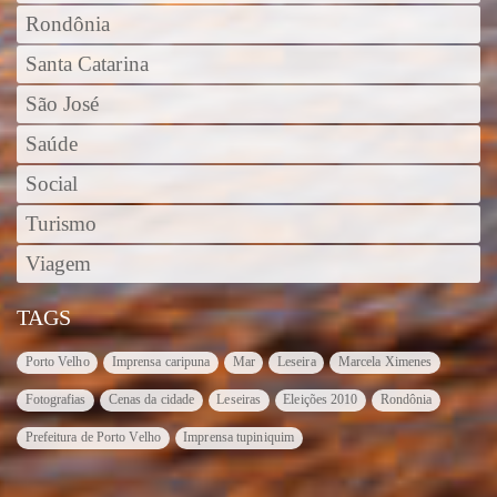
Rondônia
Santa Catarina
São José
Saúde
Social
Turismo
Viagem
TAGS
Porto Velho
Imprensa caripuna
Mar
Leseira
Marcela Ximenes
Fotografias
Cenas da cidade
Leseiras
Eleições 2010
Rondônia
Prefeitura de Porto Velho
Imprensa tupiniquim