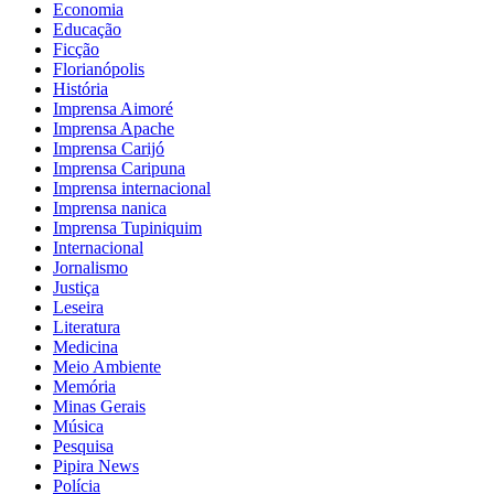
Economia
Educação
Ficção
Florianópolis
História
Imprensa Aimoré
Imprensa Apache
Imprensa Carijó
Imprensa Caripuna
Imprensa internacional
Imprensa nanica
Imprensa Tupiniquim
Internacional
Jornalismo
Justiça
Leseira
Literatura
Medicina
Meio Ambiente
Memória
Minas Gerais
Música
Pesquisa
Pipira News
Polícia