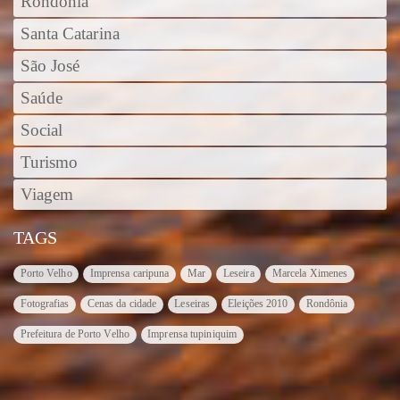
Rondônia
Santa Catarina
São José
Saúde
Social
Turismo
Viagem
TAGS
Porto Velho
Imprensa caripuna
Mar
Leseira
Marcela Ximenes
Fotografias
Cenas da cidade
Leseiras
Eleições 2010
Rondônia
Prefeitura de Porto Velho
Imprensa tupiniquim