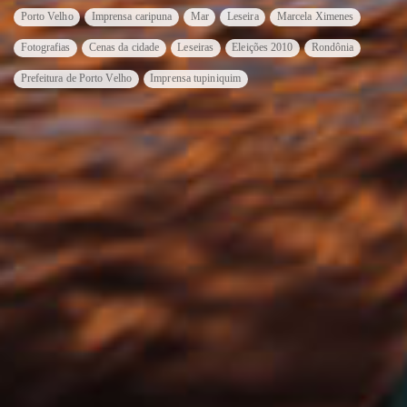
Porto Velho
Imprensa caripuna
Mar
Leseira
Marcela Ximenes
Fotografias
Cenas da cidade
Leseiras
Eleições 2010
Rondônia
Prefeitura de Porto Velho
Imprensa tupiniquim