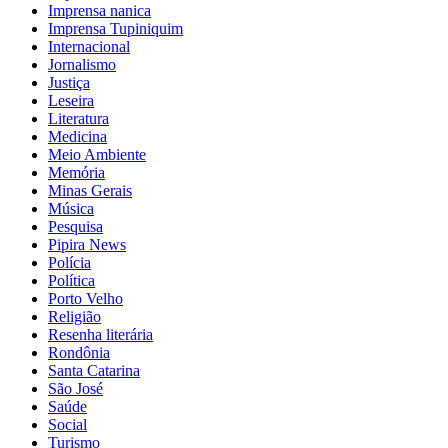
Imprensa nanica
Imprensa Tupiniquim
Internacional
Jornalismo
Justiça
Leseira
Literatura
Medicina
Meio Ambiente
Memória
Minas Gerais
Música
Pesquisa
Pipira News
Polícia
Política
Porto Velho
Religião
Resenha literária
Rondônia
Santa Catarina
São José
Saúde
Social
Turismo