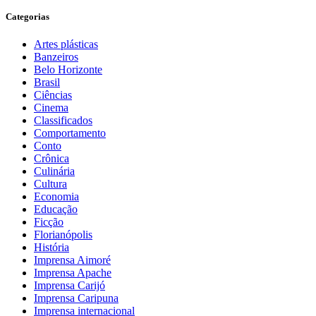
Categorias
Artes plásticas
Banzeiros
Belo Horizonte
Brasil
Ciências
Cinema
Classificados
Comportamento
Conto
Crônica
Culinária
Cultura
Economia
Educação
Ficção
Florianópolis
História
Imprensa Aimoré
Imprensa Apache
Imprensa Carijó
Imprensa Caripuna
Imprensa internacional